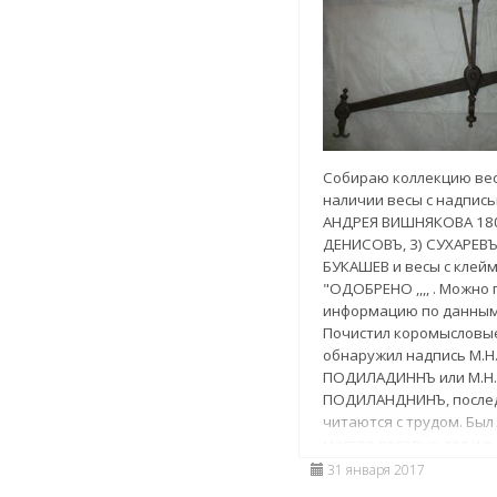
Собираю коллекцию весо
наличии весы с надпись
АНДРЕЯ ВИШНЯКОВА 180
ДЕНИСОВЪ, 3) СУХАРЕВЪ
БУКАШЕВ и весы с клей
"ОДОБРЕНО ,,,, . Можно
информацию по данным
Почистил коромысловые
обнаружил надпись М.Н
ПОДИЛАДИННЪ или М.Н.
ПОДИЛАНДНИНЪ, послед
читаются с трудом. Был
мастер весовых дел и в
Наверное это надпись
31 января 2017
прочитал информацию 