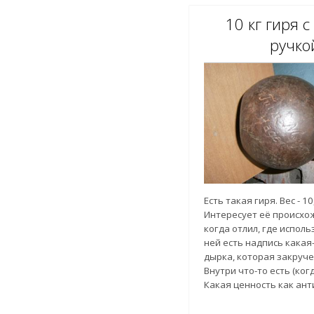
странице. Только там у
10 кг гиря с
Иване ПОДКЛАДКИНЕ И 
ПОДКЛАДКИНЕ, а вот о М
ручко
ПОДКЛАДКИНЕ информа
Спасибо. Владимир
Есть такая гиря. Вес - 10,
Интересует её происхож
когда отлил, где исполь
ней есть надпись какая-
дырка, которая закруче
Внутри что-то есть (ког
Какая ценность как ан