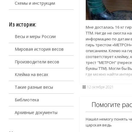
Схемы и инструкции
Из истории:
Мне досталась 16 кг ги
ТТМ. Нигде не смогла н
Весы и меры России
информацию по датам в
гирь трестом «МЕТРОН» 
Мировая история весов
описанием. Клемо на ги
соответствует клейму, 
Производители весов
трест "МЕТРОН" (перес
буквы ТТМ). Могли бы В
где можно найти инте
Клейма на весах
информацию и кто изго
данные гири? Заранее 
Такие разные весы
12 октября 2021
уделенное внимание.
Библиотека
Помогите ра
Архивные документы
Нашёл немогу понять чь
царская ведь