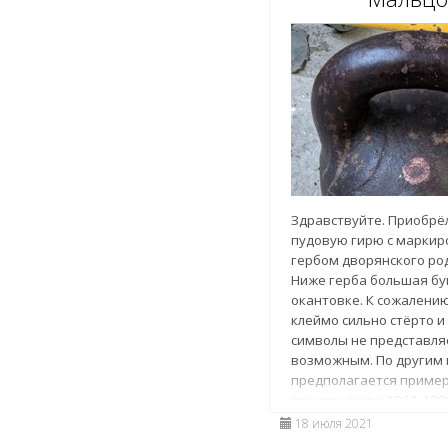
Здравствуйте. Приобрёл
пудовую гирю с маркир
гербом дворянского ро
Ниже герба большая бук
окантовке. К сожалени
клеймо сильно стёрто и
символы не представля
возможным. По другим
предполагается приме
производства 1869-1888
1888 года Мальцовско
18 июля 2021
торговое товариществ