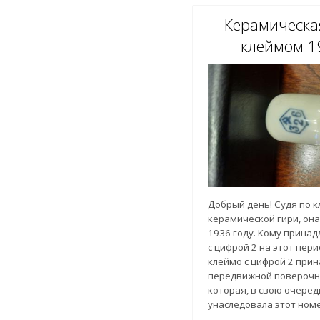
признано несостоятель
Керамическа
информации из другого
(картинку прилагаю), п
клеймом 19
ЛЗМ. Буду признателен,
прибавите или убавите 
имеющейся у меня инф
Добрый день! Судя по 
керамической гири, он
1936 году. Кому прина
с цифрой 2 на этот пер
клеймо с цифрой 2 при
передвижной поверочн
которая, в свою очеред
унаследовала этот ном