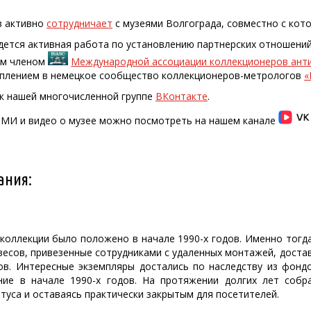
в активно
сотрудничает
с музеями Волгограда, совместно с кот
дется активная работа по установлению партнерских отношений
ым членом
Международной ассоциации коллекционеров анти
уплением в немецкое сообщество коллекционеров-метрологов
«
к нашей многочисленной группе
ВКонтакте
.
СМИ и видео о музее можно посмотреть на нашем канале
ания:
коллекции было положено в начале 1990-х годов. Именно тогда
 весов, привезенные сотрудниками с удаленных монтажей, доста
ов. Интересные экземпляры достались по наследству из фонд
ние в начале 1990-х годов. На протяжении долгих лет собр
туса и оставаясь практически закрытым для посетителей.