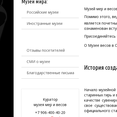
Музеи мира:
Музей мер и весо
Российские музеи
Помимо этого, ве
является почетн
Иностранные музеи
ознаменован вст
Присоединяйтесь 
О Музее весов в 
Отзывы посетителей
СМИ о музее
История созд
Благодарственные письма
Начало музейной 
старинных гирь и
Куратор
качестве сувенир
музея мер и весов
свое существова
официального ста
+7 906-400-40-20