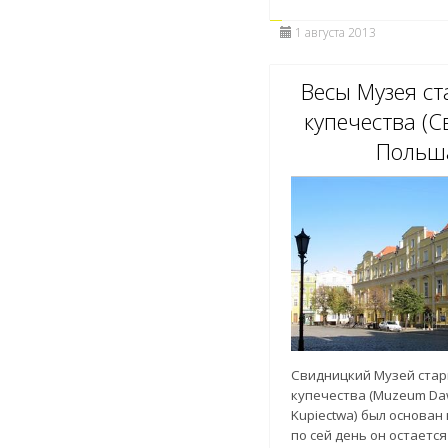
1 августа 2013
Весы Музея с
купечества (С
Польш
Свидницкий Музей ста
купечества (Muzeum D
Kupiectwa) был основан 
по сей день он остаетс