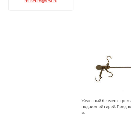
museum@vzvt.ru
Железный безмен с трем
подвижной гирей. Предпол. 
в.