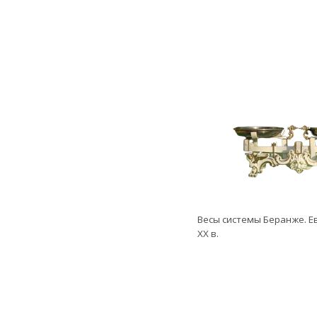
Весы системы Беранже. Ев
ХХ в.