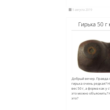
5 августа 2019
Гирька 50 г 
Добрый вечер. Правда л
гирька очень редкая? Н
вес 50 г, а форма как у 
это можно объяснить? 
это?