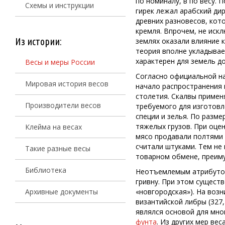
по номиналу, в по весу. 
Схемы и инструкции
гирек лежал арабский дир
древних разновесов, кот
кремля. Впрочем, не искл
Из истории:
землях оказали влияние к
теория вполне укладывае
характерен для земель до
Весы и меры России
Согласно официальной на
Мировая история весов
начало распространения 
столетия. Скалвы примен
Производители весов
требуемого для изготовле
специи и зелья. По разм
тяжелых грузов. При оце
Клейма на весах
мясо продавали полтями 
считали штуками. Тем не 
Такие разные весы
товарном обмене, преим
Библиотека
Неотъемлемым атрибуто
гривну. При этом существ
Архивные документы
«новгородская»). На возн
византийской либры (327,
являлся основой для мно
фунта
. Из других мер ве