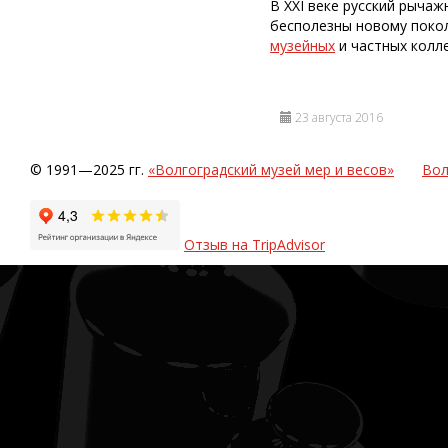
В ХХI веке русский рыча
бесполезны новому покол
музейных
и частных колле
23 августа 2016
© 1991—2025 гг.
«Волгоградский музей мер и весов»
Вол
Отзыв на TripAdvisor