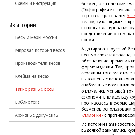
Схемы и инструкции
безмен, а за плечами ку
(Орфография источника ч
торговца красовался
без
телом, сужающимся к крю
Из истории:
вопросах датирования ру
представление о том, ка
Весы и меры России
время.
А датировать русский бе
Мировая история весов
весьма сложная задача, 
обозначение времени или
Производители весов
форме изделия. Так, про
середины того же столет
Клейма на весах
выполнены с использован
снабженные кожаными рем
Такие разные весы
отличались меньшей точн
сэкономить владельцу кр
Библиотека
противовесы в форме шара
безменов использовали р
Архивные документы
«лимонки»
с противовесам
Из истории нам известно
выделкой занимались кузн