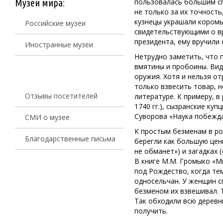
Музеи мира:
пользовалась большим сп
не только за их точность
кузнецы украшали коромы
Российские музеи
свидетельствующими о вре
президента, ему вручили 
Иностранные музеи
Нетрудно заметить, что 
вмятины и пробоины. Вид
оружия. Хотя и нельзя о
только взвесить товар, 
Отзывы посетителей
литературе. К примеру, 
1740 гг.), сызранские ку
Суворова «Наука побеждат
СМИ о музее
К простым безменам в ро
Благодарственные письма
берегли как большую цен
не обманет») и загадках 
В книге М.М. Громыко «М
под Рождество, когда те
односельчан. У женщин с
безменом их взвешивал. 
Так обходили всю деревн
получить.