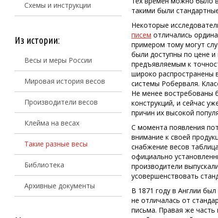
тех времен можно было вид
Схемы и инструкции
такими были стандартные
Некоторые исследовател
писем
отличались ордина
Из истории:
примером тому могут слу
были доступны по цене и
Весы и меры России
предъявляемым к точност
широко распространены в
Мировая история весов
системы Роберваля. Клас
Не менее востребованы б
Производители весов
конструкций, и сейчас уж
причин их высокой попул
Клейма на весах
С момента появления пот
внимание к своей продук
Такие разные весы
снабжение весов таблица
официально установленны
Библиотека
производители выпускали
усовершенствовать станд
Архивные документы
В 1871 году в Англии бы
не отличалась от станда
письма. Правая же часть