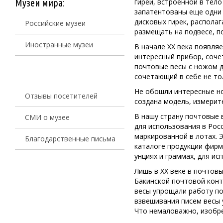
Музеи мира:
гирей, встроенной в тел
запатентованы еще одни 
дисковых гирек, распола
Российские музеи
размещать на подвесе, по
Иностранные музеи
В начале ХХ века появляе
интересный прибор, соче
почтовые весы с ножом д
сочетающий в себе не то
Не обошли интересные но
Отзывы посетителей
создана модель, измерит
В нашу страну почтовые 
СМИ о музее
для использования в Рос
маркированной в лотах. 
Благодарственные письма
каталоге продукции фир
унциях и граммах, для ис
Лишь в ХХ веке в почтов
Бакинской почтовой конт
весы упрощали работу по
взвешивания писем весы 
Что немаловажно, изобре