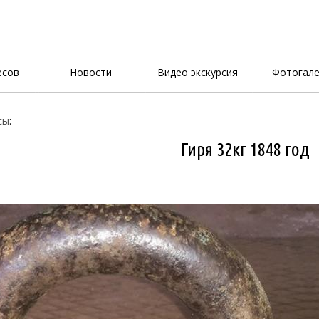
есов
Новости
Видео экскурсия
Фотогале
сы
:
Гиря 32кг 1848 год