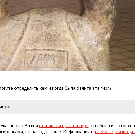
огите определить кем и когда была отлита эта гиря?
иста:
к указано на Вашей
старинной русской гире
, она была изготовлен
кировками, но на год старше. Информация о
клейме производи