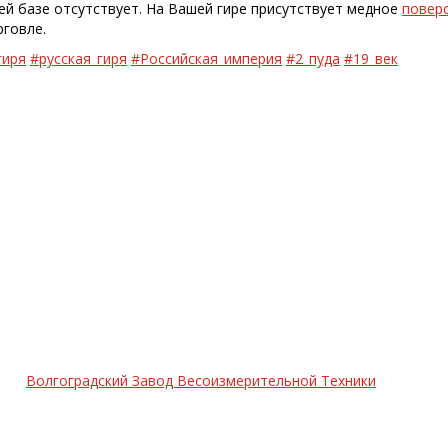
ей базе отсутствует. На Вашей гире присутствует медное
повер
рговле.
гиря
#русская_гиря
#Российская_империя
#2_пуда
#19_век
Волгоградский Завод Весоизмерительной Техники