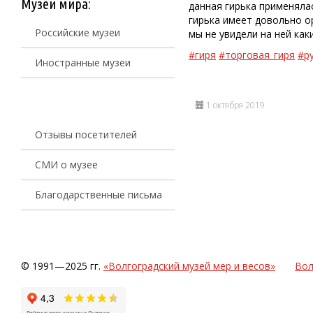
Музеи мира:
данная гирька применяла
гирька имеет довольно о
Российские музеи
мы не увидели на ней ка
#гиря
#торговая_гиря
#р
Иностранные музеи
1 октября 2019
Отзывы посетителей
СМИ о музее
Благодарственные письма
© 1991—2025 гг.
«Волгоградский музей мер и весов»
Вол