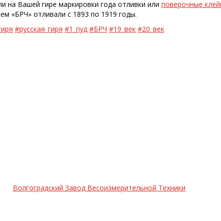
 ли на Вашей гире маркировки года отливки или
поверочные клей
ем «БРЧ» отливали с 1893 по 1919 годы.
гиря
#русская_гиря
#1_пуд
#БРЧ
#19_век
#20_век
Волгоградский Завод Весоизмерительной Техники