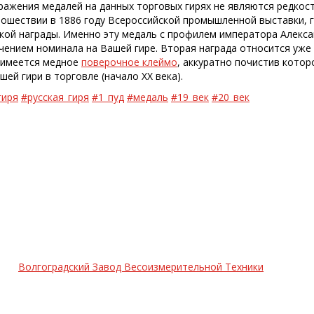
ражения медалей на данных торговых гирях не являются редкост
ошествии в 1886 году Всероссийской промышленной выставки, 
кой награды. Именно эту медаль с профилем императора Алексан
чением номинала на Вашей гире. Вторая награда относится уже 
 имеется медное
поверочное клеймо
, аккуратно почистив кото
ей гири в торговле (начало ХХ века).
гиря
#русская_гиря
#1_пуд
#медаль
#19_век
#20_век
Волгоградский Завод Весоизмерительной Техники