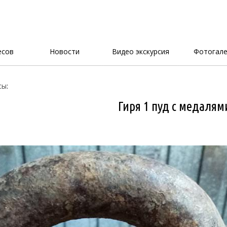
есов
Новости
Видео экскурсия
Фотогале
сы
:
Гиря 1 пуд с медалям