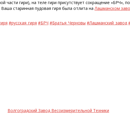
ой части гири), на теле гири присутствует сокращение «БРЧ», 
о Ваша старинная пудовая гиря была отлита на
Лашманском зав
гиря
#русская_гиря
#БРЧ
#Братья_Черновы
#Лашманский_завод
Волгоградский Завод Весоизмерительной Техники