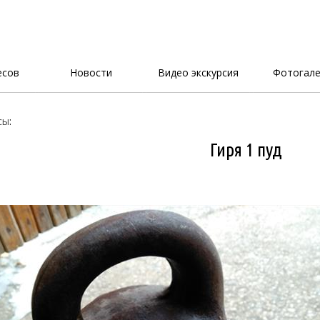
есов
Новости
Видео экскурсия
Фотогале
сы
:
Гиря 1 пуд