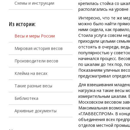
Схемы и инструкции
крепилась стойка со шка
располагались на уровне 
Интересно, что те же ме
Из истории:
можно было найти прямо 
ними сидела, как правил
Стоила услуга совсем нед
Весы и меры России
приходили целыми семьям
отстоять в очереди, вед
Мировая история весов
популярностью у советск
начинался процесс. Весо
Производители весов
по шкалам до тех пор, п
Показаниям уличных весо
Клейма на весах
предусматривал определя
Для взвешивания младен
Такие разные весы
нагрузка на такие весы м
измерительным шкалам. В
Библиотека
Московском весовом зав
Максимальная возможная 
Архивные документы
«ГЛАВВЕСПРОМ». В конце 
объединения всех предпр
отделов местной промыш