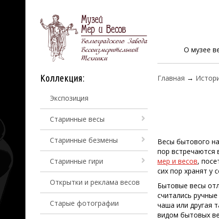
О музее в
Коллекция:
Главная
→
Истори
Экспозиция
Старинные весы
Старинные безмены
Весы бытового на
пор встречаются 
Старинные гири
мер и весов
, пос
сих пор хранят у 
Открытки и реклама весов
Бытовые весы отл
считались ручны
Старые фотографии
чаша или другая 
видом бытовых в