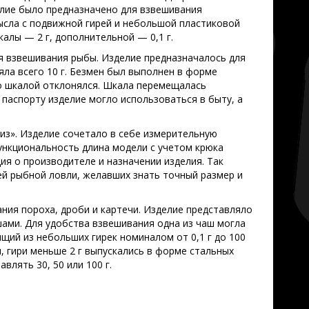
лие было предназначено для взвешивания
мысла с подвижной гирей и небольшой пластиковой
калы — 2 г, дополнительной — 0,1 г.
я взвешивания рыбы. Изделие предназначалось для
яла всего 10 г. Безмен был выполнен в форме
его шкалой отклонялся. Шкала перемещалась
 паспорту изделие могло использоваться в быту, а
из». Изделие сочетало в себе измерительную
ункциональность длина модели с учетом крюка
ия о производителе и назначении изделия. Так
й рыбной ловли, желавших знать точный размер и
ния пороха, дроби и картечи. Изделие представляло
ами. Для удобства взвешивания одна из чаш могла
ящий из небольших гирек номиналом от 0,1 г до 100
и, гири меньше 2 г выпускались в форме стальных
влять 30, 50 или 100 г.