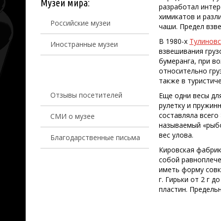
Музеи мира:
разработал интер
химикатов и разл
Российские музеи
чаши. Предел взве
В 1980-х
Тулиновс
Иностранные музеи
взвешивания грузо
бумеранга, при в
относительно гру
также в туристиче
Отзывы посетителей
Еще одни весы дл
рулетку и пружин
составляла всего
СМИ о музее
называемый «рыбо
вес улова.
Благодарственные письма
Кировская фабрик
собой равноплече
иметь форму совка
г. Гирьки от 2 г 
пластин. Предельн