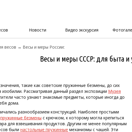
есов
Новости
Видео экскурсия
Фотогале
я весов
→
Весы и меры России
:
Весы и меры СССР: для быта и
значения, такие как советские пружинные безмены, до сих
в изобилии. Рассматривая данный раздел экспозиции
Музея
етители часто узнают знакомые предметы, которые иногда до
себя дома.
ичались разнообразием конструкций. Наиболее простыми
е
пружинные безмены
с крючком, к которому могла крепиться
тара для взвешивания продуктов. Другим не менее популярным
есов были
настольные пружинные
механизмы с чашей. Эти