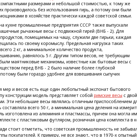
компактными размерами и небольшой стоимостью, к тому же
их производилось без использования гирь, а потому они были
ощниками в хозяйстве практически каждой советской семьи.
на кухне промышленные предприятия СССР также выпускали
ашечные рычажные весы с подвижной гирей (ВНБ - 2). Для
продуктов, помещаемых на чашу, служили две гирьки, каждая
ещалась по своему коромыслу. Предельная нагрузка таких
всего 2 кг, а минимальное количество продукта,
шиванию, равнялось 5 г. Другим типом весов, не требующим
 были маятниковые механизмы, известные как бытовые весы с
уществом перед ВНБ - 2 было наличие более глубокой
 потому были гораздо удобнее для взвешивания сыпучих
я мер и весов есть еще один любопытный экспонат бытового
ипу конструкции модель представляет собой
римские весы
с двой
и. Эти небольшие весы являлись отличным приспособлением дл
 составляла всего 50 г, а минимальная цена деления на измерит
ель изготовлена из алюминия и пластмассы, причем она могла и
мплекте с пластиковым футляром, розничная цена комплекта в ко
ади стоит отметить, что советская промышленность не забывал
ппы покупателей. К примеру, не все знают, что в 1970-х опытн