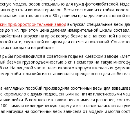
есную модель весов специально для нужд фотолюбителей. Изде
ичных фото- и киноматериалов. Весы состояли из стойки, коро
шивания составлял всего 30 г, причем цена деления основной ш
кий приборостроительный завод
выпускал специальные весы дл
в до 1 кг, при этом цена деления измерительной шкалы составл
оздействии нагрузки на крюк корпус безмена с нанесенной на н
зовой нити, служащей визиром для отсчета показаний. Согласно
ских походах и на рыбалке.
я рыбы производился в советские годы на киевском заводе «Мет
ный безмен грузоподъемностью 5 кг. Несмотря на такую многоф
 8 см. На лицевой части пластикового корпуса имелась информац
мер любительский» изготавливался прежде всего для любителе
а наглядных пособий производила охотничьи весы для взвешива
е коромысло с двумя подвешенными на нитях пластиковыми чаш
 или лейки. В комплекте к таким весам имелся разновес, состо
до 100 г имели цилиндрическую форму и изготавливались из латун
ая нагрузка на охотничьи весы зависела от модели и могла соста