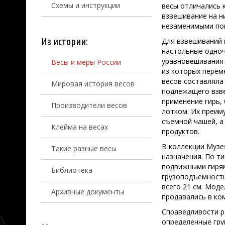
Схемы и инструкции
весы отличались 
взвешивание на н
незаменимыми пом
Из истории:
Для взвешиваний 
настольные одноч
уравновешивания 
Весы и меры России
из которых перем
весов составляла 
Мировая история весов
подлежащего взве
применение гирь,
Производители весов
лотком. Их преим
съемной чашей, а
Клейма на весах
продуктов.
В коллекции Музе
Такие разные весы
назначения. По т
подвижными гирям
Библиотека
грузоподъемность
всего 21 см. Мод
Архивные документы
продавались в ко
Справедливости р
определенные гру