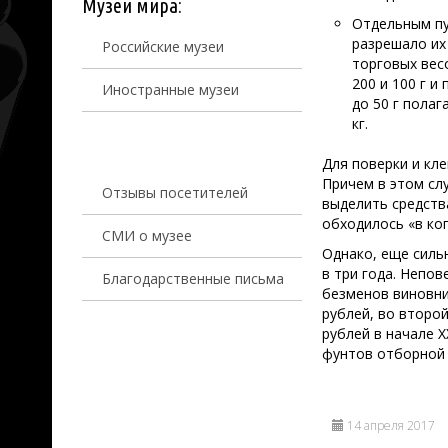
Музеи мира:
Отдельным пу
разрешало их
Российские музеи
торговых весо
200 и 100 г и
Иностранные музеи
до 50 г полага
кг.
Для поверки и кл
Причем в этом сл
Отзывы посетителей
выделить средств
обходилось «в коп
СМИ о музее
Однако, еще силь
в три года. Непо
Благодарственные письма
безменов виновни
рублей, во второй
рублей в начале Х
фунтов отборной 
14 апреля 2017