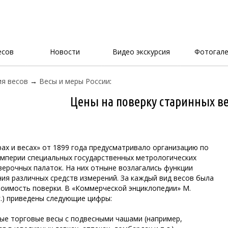
есов
Новости
Видео экскурсия
Фотогале
я весов
→
Весы и меры России
:
Цены на поверку старинных ве
ах и весах» от 1899 года предусматривало организацию по
империи специальных государственных метрологических
ерочных палаток. На них отныне возлагались функции
ния различных средств измерений. За каждый вид весов была
тоимость поверки. В «Коммерческой энциклопедии» М.
г.) приведены следующие цифры:
ные торговые весы с подвесными чашами (например,