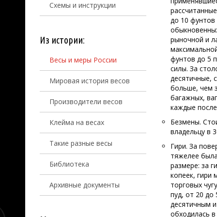
применявшиеся
Схемы и инструкции
рассчитанные 
до 10 фунтов 
обыкновенных
Из истории:
рыночной и л
максимальной 
фунтов до 5 п
Весы и меры России
силы. За сто
десятичные, 
Мировая история весов
больше, чем 
багажных, ваг
Производители весов
каждые после
Безмены. Сто
Клейма на весах
владельцу в 3
Такие разные весы
Гири. За пове
тяжелее была
Библиотека
размере: за ги
копеек, гири 
Архивные документы
торговых чуг
пуд, от 20 до
десятичным и
обходилась в 