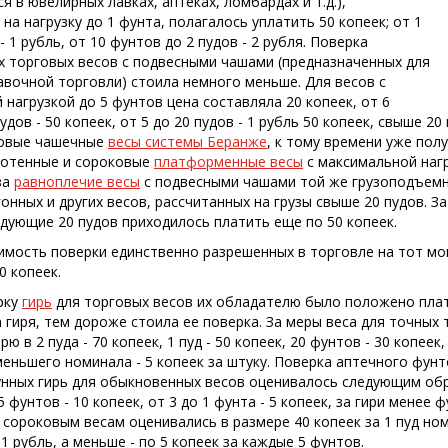
 в ювелирных лавках, аптеках, ломбардах и т.д.),
на нагрузку до 1 фунта, полагалось уплатить 50 копеек; от 1
- 1 рубль, от 10 фунтов до 2 пудов - 2 рубля. Поверка
 торговых весов с подвесными чашами (предназначенных для
авочной торговли) стоила немного меньше. Для весов с
нагрузкой до 5 фунтов цена составляла 20 копеек, от 6
удов - 50 копеек, от 5 до 20 пудов - 1 рубль 50 копеек, свыше 2
ловые чашечные
весы системы Беранже
, к тому времени уже пол
сотенные и сороковые
платформенные весы
с максимальной нагр
за
равноплечие весы
с подвесными чашами той же грузоподъемн
онных и других весов, рассчитанных на грузы свыше 20 пудов. За
дующие 20 пудов приходилось платить еще по 50 копеек.
имость поверки единственно разрешенных в торговле на тот м
0 копеек.
рку
гирь
для торговых весов их обладателю было положено плат
 гиря, тем дороже стоила ее поверка. За меры веса для точных
рю в 2 пуда - 70 копеек, 1 пуд - 50 копеек, 20 фунтов - 30 копеек,
меньшего номинала - 5 копеек за штуку. Поверка аптечного фун
унных гирь для обыкновенных весов оценивалось следующим образ
 5 фунтов - 10 копеек, от 3 до 1 фунта - 5 копеек, за гири менее 
 сороковым весам оценивались в размере 40 копеек за 1 пуд ном
1 рубль, а меньше - по 5 копеек за каждые 5 фунтов.