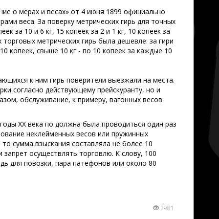
ие о мерах и весах» от 4 июня 1899 официально
рами веса. За поверку метрических гирь для точных
к за 10 и 6 кг, 15 копеек за 2 и 1 кг, 10 копеек за
х торговых метрических гирь была дешевле: за гири
- 10 копеек, свыше 10 кг - по 10 копеек за каждые 10
ающихся к ним гирь поверители выезжали на места.
рки согласно действующему прейскуранту, но и
зом, обслуживание, к примеру, вагонных весов
 годы ХХ века по должна была проводиться один раз
ьзование неклейменных весов или пружинных
 то сумма взыскания составляла не более 10
й и запрет осуществлять торговлю. К слову, 100
адь для повозки, пара патефонов или около 80
3981