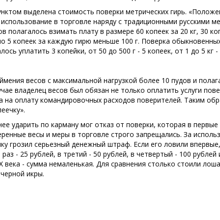
нктом выделена стоимость поверки метрических гирь. «Положен
 использование в торговле наряду с традиционными русскими ме
в полагалось взимать плату в размере 60 копеек за 20 кг, 30 копее
 по 5 копеек за каждую гирю меньше 100 г. Поверка обыкновенны
лось уплатить 3 копейки, от 50 до 500 г - 5 копеек, от 1 до 5 кг 
еймения весов с максимальной нагрузкой более 10 пудов и полаг
учае владелец весов был обязан не только оплатить услуги пове
а на оплату командировочных расходов поверителей. Таким обра
еечку».
нее ударить по карману мог отказ от поверки, которая в первые
веренные весы и меры в торговле строго запрещались. За испол
ку грозил серьезный денежный штраф. Если его ловили впервые,
 раз - 25 рублей, в третий - 50 рублей, в четвертый - 100 рубле
Х века - сумма немаленькая. Для сравнения столько стоили лош
черной икры.