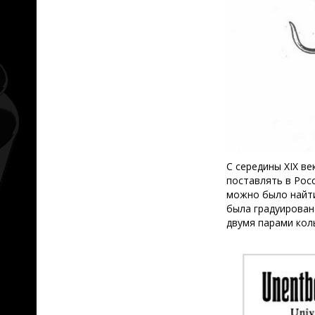
С середины XIX в
поставлять в Росс
можно было найт
была градуирован
двумя парами коль