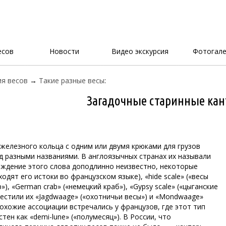
есов
Новости
Видео экскурсия
Фотогале
я весов
→
Такие разные весы
:
Загадочные старинные кан
железного кольца с одним или двумя крюками для грузов
д разными названиями. В англоязычных странах их называли
ождение этого слова доподлинно неизвестно, некоторые
одят его истоки во французском языке), «hide scale» («весы
»), «German сrab» («немецкий краб»), «Gypsy scale» («цыганские
рестили их «Jagdwaage» («охотничьи весы») и «Mondwaage»
похожие ассоциации встречались у французов, где этот тип
тен как «demi-lune» («полумесяц»). В России, что