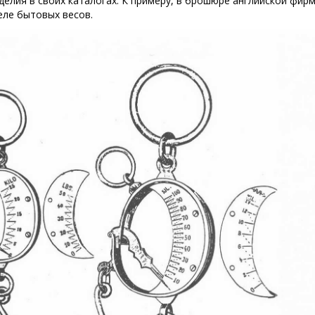
делия в своих каталогах. К примеру, в брошюре английской фир
еле бытовых весов.