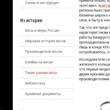
примечательно, е
Схемы и инструкции
«контарь», «
канта
региона было при
безмены широко и
Из истории:
сена, в быту в ка
Так что же предс
Весы и меры России
характеристикам 
работы базируется
Мировая история весов
пропорциональна 
Лишь в конце XVI
Производители весов
потребовалось, ч
Исследователи схо
Клейма на весах
железного кольца
что первые модели
Такие разные весы
двумя крюками дл
производителями 
Библиотека
Архивные документы