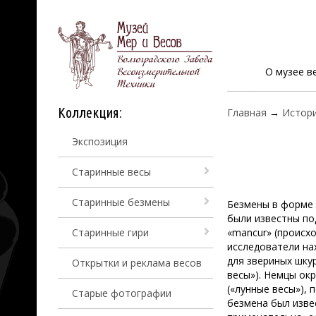
О музее в
Коллекция:
Главная
→
Истори
Экспозиция
Старинные весы
Старинные безмены
Безмены в форме 
были известны по
Старинные гири
«mancur» (происх
исследователи нах
для звериных шкур
Открытки и реклама весов
весы»). Немцы ок
(«лунные весы»), 
Старые фотографии
безмена был извес