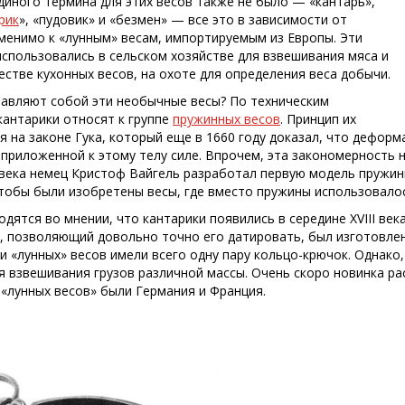
диного термина для этих весов также не было — «кантарь»,
рик
», «пудовик» и «безмен» — все это в зависимости от
менимо к «лунным» весам, импортируемым из Европы. Эти
спользовались в сельском хозяйстве для взвешивания мяса и
честве кухонных весов, на охоте для определения веса добычи.
тавляют собой эти необычные весы? По техническим
кантарики относят к группе
пружинных весов
. Принцип их
 на законе Гука, который еще в 1660 году доказал, что деформ
приложенной к этому телу силе. Впрочем, эта закономерность н
I века немец Кристоф Вайгель разработал первую модель пружи
тобы были изобретены весы, где вместо пружины использовало
дятся во мнении, что кантарики появились в середине XVIII ве
, позволяющий довольно точно его датировать, был изготовлен 
 «лунных» весов имели всего одну пару кольцо-крючок. Однако, 
я взвешивания грузов различной массы. Очень скоро новинка р
«лунных весов» были Германия и Франция.