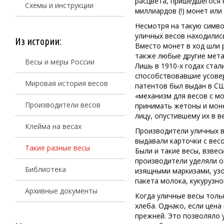
расцвета, пришедшегося н
Схемы и инструкции
миллиардов (!) монет или
Несмотря на такую симво
уличных весов находилис
Из истории:
Вместо монет в ход шли 
также любые другие мета
Весы и меры России
Лишь в 1910-х годах стал
способствовавшие усове
Мировая история весов
патентов был выдан в СШ
«механизм для весов с м
Производители весов
принимать жетоны и моне
лицу, опустившему их в в
Клейма на весах
Производители уличных в
выдавали карточки с вес
Такие разные весы
Были и такие весы, взве
производители уделяли о
Библиотека
изящными маркизами, узо
пакета молока, кукурузн
Архивные документы
Когда уличные весы толь
хлеба. Однако, если цена
прежней. Это позволяло 