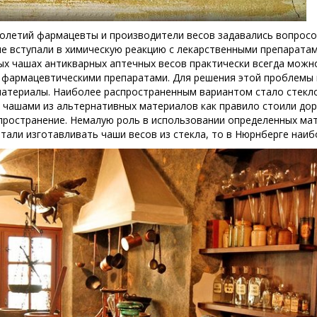
олетий фармацевты и производители весов задавались вопросо
не вступали в химическую реакцию с лекарственными препаратам
х чашах антикварных аптечных весов практически всегда можно
 фармацевтическими препаратами. Для решения этой проблемы 
атериалы. Наиболее распространенным вариантом стало стекло,
с чашами из альтернативных материалов как правило стоили до
пространение. Немалую роль в использовании определенных мате
тали изготавливать чаши весов из стекла, то в Нюрнберге наи