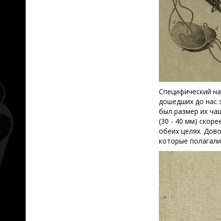
Специфический на
дошедших до нас 
был размер их ча
(30 - 40 мм) скор
обеих целях. Дов
которые полагалис