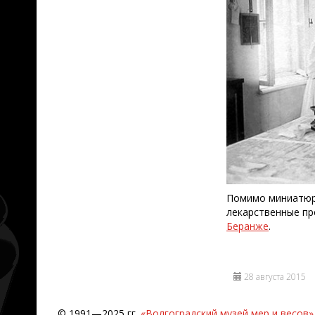
Помимо миниатюрн
лекарственные пр
Беранже
.
28 августа 2015
© 1991—2025 гг.
«Волгоградский музей мер и весов»