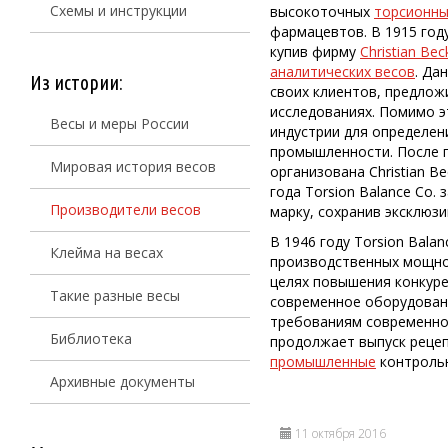
Схемы и инструкции
высокоточных
торсионны
фармацевтов. В 1915 году
купив фирму
Christian Bec
аналитических весов
. Да
Из истории:
своих клиентов, предлож
исследованиях. Помимо э
Весы и меры России
индустрии для определен
промышленности. После п
Мировая история весов
организована Christian Be
года Torsion Balance Co. 
Производители весов
марку, сохранив эксклюзи
В 1946 году Torsion Bala
Клейма на весах
производственных мощнос
целях повышения конкур
Такие разные весы
современное оборудовани
требованиям современного 
Библиотека
продолжает выпуск рецеп
промышленные
контрольн
Архивные документы
11 октября 2016