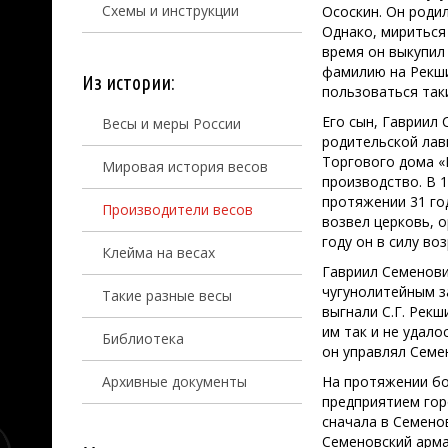
Схемы и инструкции
Ососкин. Он роди
Однако, мириться
время он выкупил 
фамилию на Рекши
Из истории:
пользоваться так
Его сын, Гавриил 
Весы и меры России
родительской лавк
Торгового дома «
Мировая история весов
производство. В 1
протяжении 31 год
Производители весов
возвел церковь, 
году он в силу во
Клейма на весах
Гавриил Семенови
чугунолитейным з
Такие разные весы
выгнали С.Г. Рекш
им так и не удало
Библиотека
он управлял Семе
Архивные документы
На протяжении б
предприятием гор
сначала в Семенов
Семеновский арма