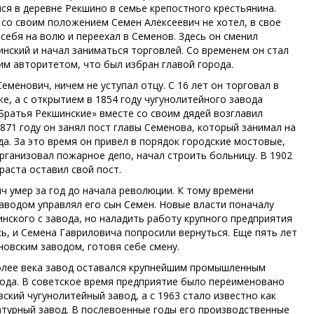
лся в деревне Рекшино в семье крепостного крестьянина.
 со своим положением Семен Алексеевич не хотел, в свое
себя на волю и переехал в Семенов. Здесь он сменил
нский и начал заниматься торговлей. Со временем он стал
им авторитетом, что был избран главой города.
Семенович, ничем не уступал отцу. С 16 лет он торговал в
е, а с открытием в 1854 году чугунолитейного завода
Братья Рекшинские» вместе со своим дядей возглавил
871 году он занял пост главы Семенова, который занимал на
а. За это время он привел в порядок городские мостовые,
организовал пожарное депо, начал строить больницу. В 1902
зраста оставил свой пост.
ч умер за год до начала революции. К тому времени
аводом управлял его сын Семен. Новые власти поначалу
инского с завода, но наладить работу крупного предприятия
сь, и Семена Гавриловича попросили вернуться. Еще пять лет
новским заводом, готовя себе смену.
олее века завод оставался крупнейшим промышленным
ода. В советское время предприятие было переименовано
ский чугунолитейный завод, а с 1963 стало известно как
турный завод. В послевоенные годы его производственные