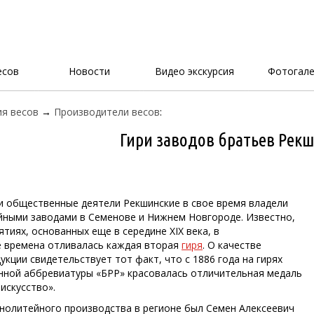
есов
Новости
Видео экскурсия
Фотогале
я весов
→
Производители весов
:
Гири заводов братьев Рек
и общественные деятели Рекшинские в свое время владели
йными заводами в Семенове и Нижнем Новгороде. Известно,
ятиях, основанных еще в середине XIX века, в
 времена отливалась каждая вторая
гиря
. О качестве
кции свидетельствует тот факт, что с 1886 года на гирях
ной аббревиатуры «БРР» красовалась отличительная медаль
искусство».
нолитейного производства в регионе был Семен Алексеевич