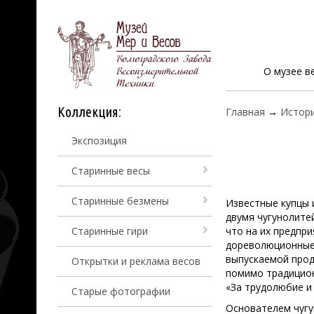
О музее в
Коллекция:
Главная
→
Истори
Экспозиция
Старинные весы
Старинные безмены
Известные купцы 
двумя чугунолите
Старинные гири
что на их предпри
дореволюционные
выпускаемой проду
Открытки и реклама весов
помимо традицион
«За трудолюбие и 
Старые фотографии
Основателем чугу