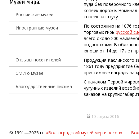
Музеи мира:
пуда без поверочного кл
копеек дороже. Номинал 
Российские музеи
копеек за штуку.
По состоянию на 1876 го
Иностранные музеи
торговых гирь
русской с
всего около 200 наимено
подростками. В обязаннос
юноши от 14 до 17 лет п
Отзывы посетителей
Продукция Каслинского з
1861 году предприятие б
престижные награды на к
СМИ о музее
С началом Первой мирово
Благодарственные письма
чугунных изделий возобно
заказов на крупногабари
10 августа 2016
© 1991—2025 гг.
«Волгоградский музей мер и весов»
Вол