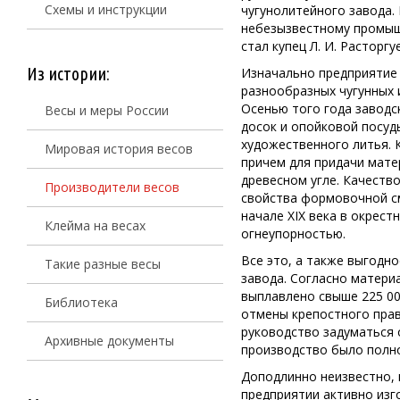
Схемы и инструкции
чугунолитейного завода.
небезызвестному промышл
стал купец Л. И. Расторгу
Из истории:
Изначально предприятие 
разнообразных чугунных и
Осенью того года заводс
Весы и меры России
досок и опойковой посуды
художественного литья. К
Мировая история весов
причем для придачи мате
древесном угле. Качеств
Производители весов
свойства формовочной см
начале XIX века в окрес
Клейма на весах
огнеупорностью.
Все это, а также выгодн
Такие разные весы
завода. Согласно материа
выплавлено свыше 225 000
Библиотека
отмены крепостного прав
руководство задуматься 
Архивные документы
производство было полн
Доподлинно неизвестно, 
предприятии активно изг