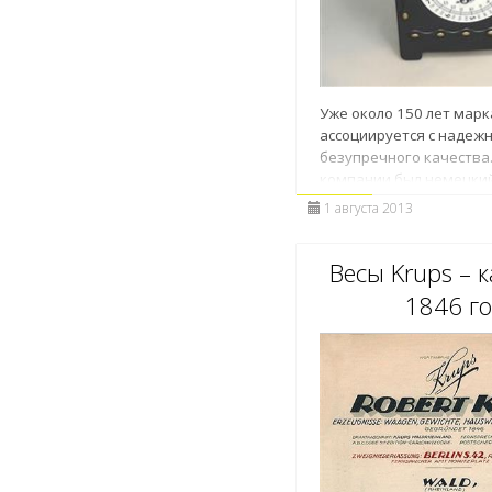
Уже около 150 лет марк
ассоциируется с надеж
безупречного качества
компании был немецки
Вильгельм Зёле, котор
1 августа 2013
осваивать тонкости рем
шестнадцати лет.
Весы Krups – к
1846 г