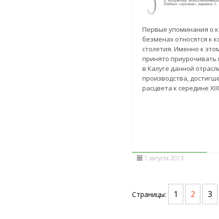
Первые упоминания о к
безменах относятся к ко
столетия. Именно к эт
принято приурочивать
в Калуге данной отрасл
производства, достигш
расцвета к середине XIX
1 августа 2013
1
2
3
Страницы: