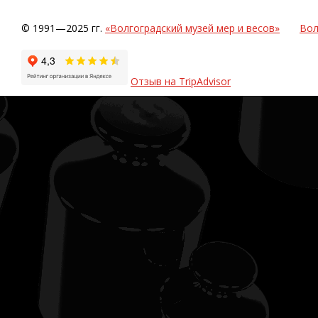
© 1991—2025 гг.
«Волгоградский музей мер и весов»
Вол
Отзыв на TripAdvisor