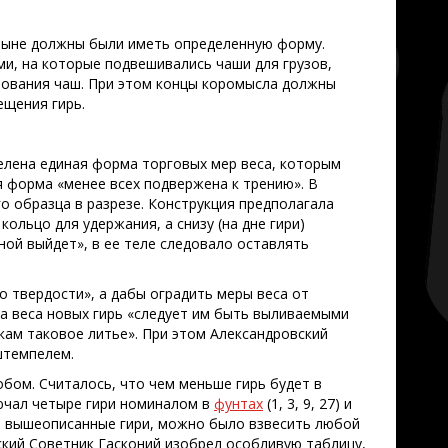
ыне должны были иметь определенную форму.
, на которые подвешивались чаши для грузов,
ьзования чаш. При этом концы коромысла должны
ещения гирь.
делена единая форма торговых мер веса, которым
 форма «менее всех подвержена к трению». В
о образца в разрезе. Конструкция предполагала
ольцо для удержания, а снизу (на дне гири)
сной выйдет», в ее теле следовало оставлять
о твердости», а дабы оградить меры веса от
та веса новых гирь «следует им быть выливаемыми
кам таковое литье». При этом Александровский
штемпелем.
бом. Считалось, что чем меньше гирь будет в
лючал четыре гири номиналом в
фунтах
(1, 3, 9, 27) и
ько вышеописанные гири, можно было взвесить любой
тский Советник Гасконий изобрел особливую таблицу,