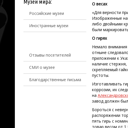
Музеи мира:
О весах
«Для верности пр
Российские музеи
Изображенные на 
либо двойными кр
Иностранные музеи
были маркироватьс
О гирях
Немало внимания 
отныне следовало
Отзывы посетителей
приложении к Ука
наличие стержня, 
СМИ о музее
скрепляемый гайко
пустоты.
Благодарственные письма
Изготавливать ги
коррозии, их сле
на
Александровск
завод должен был
Бороться с невер
распоряжении тор
пять гирь с номи
товар весом от 1 