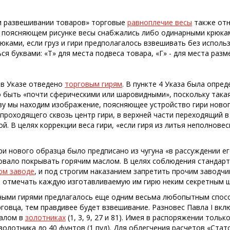
и развешивании товаров» торговые
равноплечие весы
также отн
поясняющем рисунке весы снабжались либо одинарными крюками
юками, если груз и гири предполагалось взвешивать без испол
я буквами: «Т» для места подвеса товара, «Г» - для места разм
в Указе отведено
торговым гирям
. В пункте 4 Указа была опре
 быть «почти сферическими или шаровидными», поскольку такая
зу мы находим изображение, поясняющее устройство гири новог
проходящего сквозь центр гири, в верхней части переходящий в к
й. В целях коррекции веса гири, «если гиря из литья неполнове
ри нового образца было предписано из чугуна «в рассуждении ег
довало покрывать горячим маслом. В целях соблюдения стандар
ом заводе
, и под строгим наказанием запретить прочим заводчи
 отмечать каждую изготавливаемую им гирю неким секретным 
ными гирями предлагалось еще одним весьма любопытным спосо
говца, тем правдивее будет взвешивание. Разновес Павла I вк
налом в
золотниках
(1, 3, 9, 27 и 81). Имея в распоряжении тол
золотника до 40 фунтов (1 пуд). Для облегчения расчетов «Ста