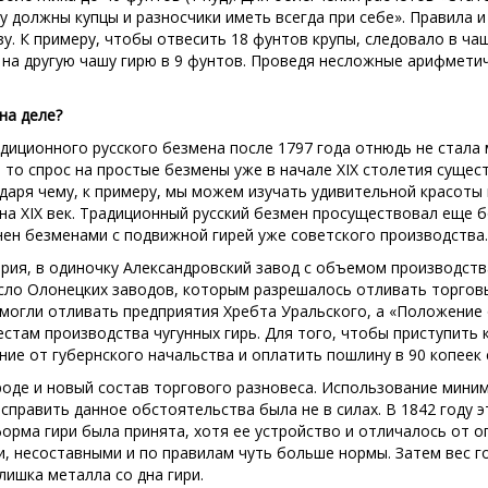
у должны купцы и разносчики иметь всегда при себе». Правила 
у. К примеру, чтобы отвесить 18 фунтов крупы, следовало в чаш
 на другую чашу гирю в 9 фунтов. Проведя несложные арифметич
на деле?
диционного русского безмена после 1797 года отнюдь не стала 
 то спрос на простые безмены уже в начале XIX столетия сущест
даря чему, к примеру, мы можем изучать удивительной красоты
на ХIX век. Традиционный русский безмен просуществовал еще б
ен безменами с подвижной гирей уже советского производства.
рия, в одиночку Александровский завод с объемом производства
исло Олонецких заводов, которым разрешалось отливать торговые
и могли отливать предприятия Хребта Уральского, а «Положение 
естам производства чугунных гирь. Для того, чтобы приступить
ние от губернского начальства и оплатить пошлину в 90 копеек
роде и новый состав торгового разновеса. Использование мини
исправить данное обстоятельства была не в силах. В 1842 году
орма гири была принята, хотя ее устройство и отличалось от о
, несоставными и по правилам чуть больше нормы. Затем вес г
лишка металла со дна гири.