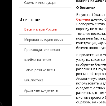
влияние на дальн
Схемы и инструкции
О безменах
В пункте 1 Указа
Из истории:
безмена
должно б
Поспорить с этим
вправду не отлич
Весы и меры России
тяжелее нескольк
показаний была к
Мировая история весов
конструкции, «да
безмен нового ус
Производители весов
В приложении к У
увидеть, какая к
Клейма на весах
изображен безмен
разрешенная груз
Такие разные весы
розничной торговл
Аналогичную конс
Библиотека
использовать и д
складах съестных 
Архивные документы
различных, в том
многометрового бе
образом, на «без