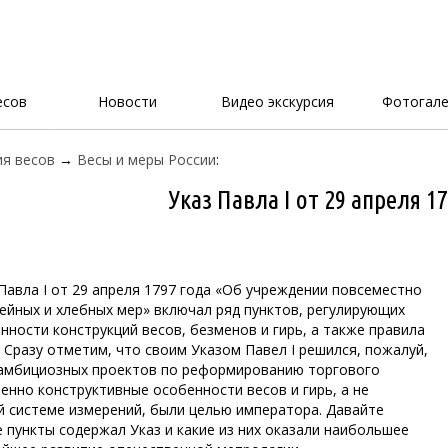
есов
Новости
Видео экскурсия
Фотогале
я весов
→
Весы и меры России
:
Указ Павла I от 29 апреля 1
Павла I от 29 апреля 1797 года «Об учреждении повсеместно
тейных и хлебных мер» включал ряд пунктов, регулирующих
нности конструкций весов, безменов и гирь, а также правила
 Сразу отметим, что своим Указом Павел I решился, пожалуй,
 амбициозных проектов по реформированию торгового
енно конструктивные особенности весов и гирь, а не
й системе измерений, были целью императора. Давайте
е пункты содержал Указ и какие из них оказали наибольшее