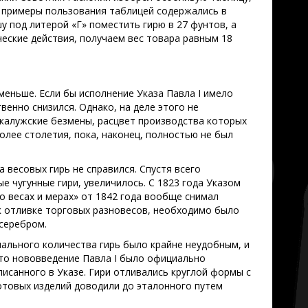
и примеры пользования таблицей содержались в
у под литерой «Г» поместить гирю в 27 фунтов, а
еские действия, получаем вес товара равным 18
меньше. Если бы исполнение Указа Павла I имело
венно снизился. Однако, на деле этого не
 калужские безмены, расцвет производства которых
олее столетия, пока, наконец, полностью не был
 весовых гирь не справился. Спустя всего
 чугунные гири, увеличилось. С 1823 года Указом
о весах и мерах» от 1842 года вообще снимал
 к отливке торговых разновесов, необходимо было
 серебром.
мального количества гирь было крайне неудобным, и
 это нововведение Павла I было официально
писанного в Указе. Гири отливались круглой формы с
отовых изделий доводили до эталонного путем