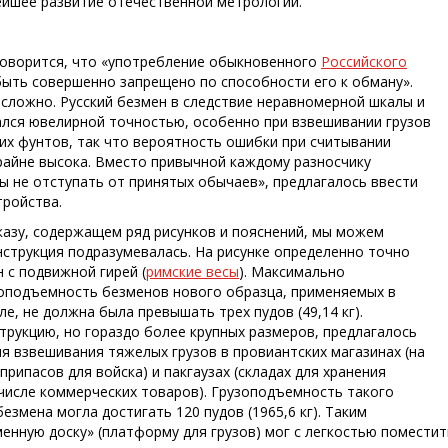
ейшее развитие отечественной метрологии.
 говорится, что «употребление обыкновенного
Российского
ыть совершенно запрещено по способности его к обману».
 сложно. Русский безмен в следствие неравномерной шкалы и
ался ювелирной точностью, особенно при взвешивании грузов
их фунтов, так что вероятность ошибки при считывании
райне высока. Вместо привычной каждому разносчику
бы не отступать от принятых обычаев», предлагалось ввести
тройства.
казу, содержащем ряд рисунков и пояснений, мы можем
онструкция подразумевалась. На рисунке определенно точно
 с подвижной гирей (
римские весы
). Максимально
оподъемность безменов нового образца, применяемых в
е, не должна была превышать трех пудов (49,14 кг).
трукцию, но гораздо более крупных размеров, предлагалось
ля взвешивания тяжелых грузов в провиантских магазинах (на
припасов для войска) и пакгаузах (складах для хранения
 числе коммерческих товаров). Грузоподъемность такого
змена могла достигать 120 пудов (1965,6 кг). Таким
менную доску» (платформу для грузов) мог с легкостью поместит