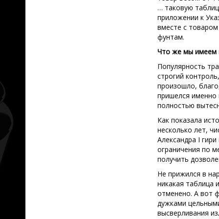
… таковую таблиц
приложении к Указ
вместе с товаром
фунтам.
Что же мы имеем 
Популярность тра
строгий контроль,
произошло, благо
пришелся именно 
полностью вытесн
Как показала исто
несколько лет, ч
Александра I гир
ограничения по м
получить дозволе
Не прижился в на
никакая таблица 
отменено. А вот ф
дужками цельными
высверливания из