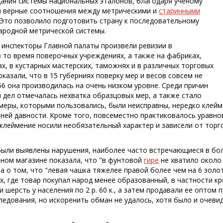
ания системы национальных эталонов, благодаря ученому
ы верные соотношения между метрическими и
старинными
 Это позволило подготовить страну к последовательному
ародной метрической системы.
х инспекторы Главной палаты произвели ревизии в
 то время поверочных учреждениях, а также на фабриках,
х, в кустарных мастерских, таможнях и в различных торговых
оказали, что в 15 губерниях поверку мер и весов совсем не
56 она производилась на очень низком уровне. Среди причин
 дел отмечалась нехватка образцовых мер, а также стало
 меры, которыми пользовались, были неисправны, нередко клейм
ней давности. Кроме того, повсеместно практиковалось уравнов
х клеймение носили необязательный характер и зависели от тор
были выявлены нарушения, наиболее часто встречающиеся в бол
йном магазине показала, что "в фунтовой
гире
не хватило около 
а о том, что "левая чашка тяжелее правой более чем на 6 зол
х, где товар покупал народ менее образованный, в частности кр
 шерсть у населения по 2 р. 60 к., а затем продавали ее оптом 
ледования, но искоренить обман не удалось, хотя было и очеви