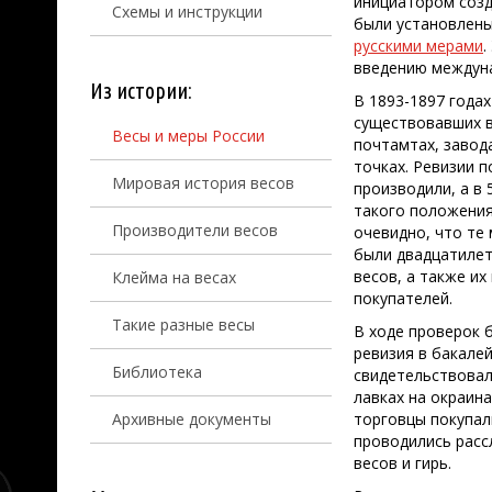
инициатором созд
Схемы и инструкции
были установлен
русскими мерами
.
введению междун
Из истории:
В 1893-1897 года
существовавших в
Весы и меры России
почтамтах, завода
точках. Ревизии п
Мировая история весов
производили, а в 
такого положения
Производители весов
очевидно, что те
были двадцатилет
весов, а также и
Клейма на весах
покупателей.
Такие разные весы
В ходе проверок 
ревизия в бакале
Библиотека
свидетельствовал
лавках на окраина
Архивные документы
торговцы покупали
проводились расс
весов и гирь.