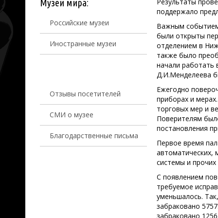
Музеи мира:
Результаты прове
поддержало предл
Российские музеи
Важным событием 
были открыты пер
Иностранные музеи
отделением в Ниж
также было преоб
начали работать в
Д.И.Менделеева б
Ежегодно повероч
Отзывы посетителей
приборах и мерах
торговых мер и в
СМИ о музее
Поверителям было
постановления при
Благодарственные письма
Первое время пал
автоматических, м
системы и прочих
С появлением пов
требуемое исправ
уменьшалось. Так,
забраковано 5757
забраковано 1256