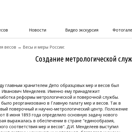
есов
Новости
Видео экскурсия
Фотогале
я весов
→
Весы и меры России
:
Создание метрологической служ
оду главным хранителем Депо образцовых мер и весов был
й Иванович Менделеев. Именно ему принадлежит
работка реформы метрологической и поверочной службы.
 было реорганизовано в Главную палату мер и весов. Так в
рвый поверочный и научно-метрологический центр. Положение
 от 8 июня 1893 года определило основную задачу нового
рая выражалась в обеспечении в стране "единообразия,
ного соответствия мер и весов". Д.И. Менделеев выступил