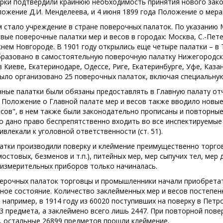
рки подтвердили крайнюю необходимость принятия нового зако
ожение Д.И. Менделеева, и 4 июня 1899 года Положение о мера
стало учреждение в стране поверочных палаток. По указанию 
вые поверочные палатки мер и весов в городах: Москва, С.-Пет
нем Новгороде. В 1901 году открылись еще четыре палатки – в Т
разовано в самостоятельную поверочную палатку Нижегородско
 Киеве, Екатеринодаре, Одессе, Риге, Екатеринбурге, Уфе, Каза
ыло организовано 25 поверочных палаток, включая специальн
ные палатки были обязаны предоставлять в Главную палату от
. Положение о Главной палате мер и весов также вводило новые
есов", в нем также были законодательно прописаны и повторные 
 дано право беспрепятственно входить во все инспектируемые 
влекали к уголовной ответственности (ст. 51).
атки производили поверку и клеймение преимущественно торговы
остовых, безменов и т.п.), питейных мер, мер сыпучих тел, мер
 измерительных приборов только начиналась.
ерочных палаток торговцы и промышленники начали приобретать
ное состояние. Количество заклейменных мер и весов постепен
 например, в 1914 году из 60020 поступивших на поверку в Пет
3 предмета, а заклеймено всего лишь 2447. При повторной пове
, остальные 26899 предметов прошли клеймение.