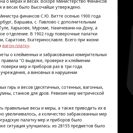
на о мерах и весах. Вскоре Министерство Финансов
х и весах было Высочайше утверждено.
Министра финансов С.Ю. Витте осенью 1900 года
ербург, Варшава, с. Павлово с дополнительным
уле, Харькове, Муроме, Нахичевани-на-Дону, а
е отделение. В 1902 году поверочные палатки
ни, Саратове, Екатеринославле. Всего при жизни
ую
вагон-платку
.
четы о клейменных и забракованных измерительных
 правила "О выделке, проверке и клеймении
поверки мер и приборов раз в три года.
учреждения, а виновных в нарушении
х гирь и весов (десятичных, сотенных, вагонных,
 длины, станков для дров. Ревизия мер метрической
 правильные весы и меры, а также приводить их в
но увеличивалось, а количество забракованных мер
роградскую палатку мер и приборов было
рке ситуация улучшилась: из 28155 предметов было