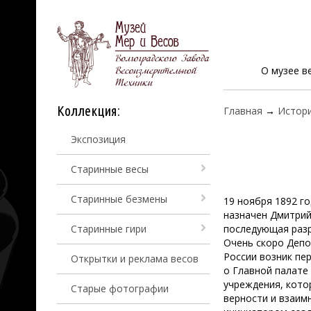
О музее в
Коллекция:
Главная
→
Истори
Экспозиция
Старинные весы
Старинные безмены
19 ноября 1892 г
назначен Дмитри
Старинные гири
последующая раз
Очень скоро Депо
России возник пе
Открытки и реклама весов
о Главной палате
учреждения, кото
Старые фотографии
верности и взаим