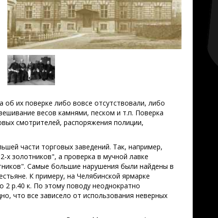
а об их поверке либо вовсе отсутствовали, либо
ешивание весов камнями, песком и т.п. Поверка
говых смотрителей, распоряжения полиции,
ьшей части торговых заведений. Так, например,
2-х золотников", а проверка в мучной лавке
отников". Самые большие нарушения были найдены в
естьяне. К примеру, на Челябинской ярмарке
по 2 р.40 к. По этому поводу неоднократно
дно, что все зависело от использования неверных