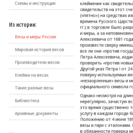
Схемы и инструкции
клеймение как свидетель
свидетельств на этот сче
(«пятно») на средствах 
времена Русского Царства
Из истории:
гг.) в торговле было ра
и меры, а за неповинове
Весы и меры России
Алексеевича от 1681 го
произвести сверку имеющ
Мировая история весов
все ли они «против госу
Петра Алексеевича, издан
Производители весов
проверить «против новых
Другой указ Петра I от 
поверку используемых ве
Клейма на весах
«незаорленные» весы и м
официального символа гос
Такие разные весы
Однако несмотря на длин
Библиотека
нерегулярно, зачастую в
это время существенно т
Архивные документы
услугу в каждом городе б
Положению от 4 июня 189
весы и гири с эталонами
в обязанности поверка м