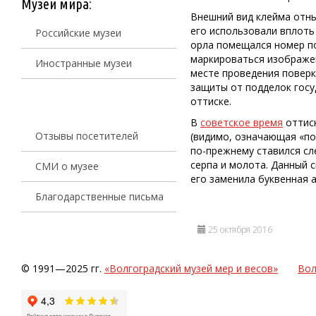
Музеи мира:
Внешний вид клейма отны
его использовали вплоть
Российские музеи
орла помещался номер по
маркироваться изображе
Иностранные музеи
месте проведения поверки
защиты от подделок гос
оттиске.
В
советское время
оттиск
Отзывы посетителей
(видимо, означающая «по
по-прежнему ставился сл
серпа и молота. Данный 
СМИ о музее
его заменила буквенная 
Благодарственные письма
25 октября 2016
© 1991—2025 гг.
«Волгоградский музей мер и весов»
Вол