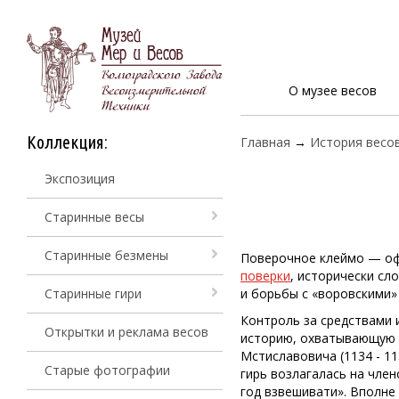
О музее весов
Коллекция:
Главная
→
История весо
Экспозиция
Старинные весы
Старинные безмены
Поверочное клеймо — оф
поверки
, исторически сл
Старинные гири
и борьбы с «воровскими»
Контроль за средствами 
Открытки и реклама весов
историю, охватывающую н
Мстиславовича (1134 - 11
Старые фотографии
гирь возлагалась на чле
год взвешивати». Вполне