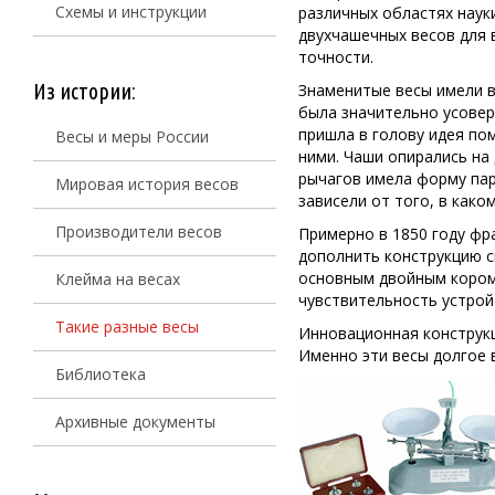
Схемы и инструкции
различных областях наук
двухчашечных весов для 
точности.
Из истории:
Знаменитые весы имели в
была значительно усове
пришла в голову идея по
Весы и меры России
ними. Чаши опирались на
рычагов имела форму пар
Мировая история весов
зависели от того, в како
Производители весов
Примерно в 1850 году фр
дополнить конструкцию с
основным двойным коромы
Клейма на весах
чувствительность устрой
Такие разные весы
Инновационная конструкц
Именно эти весы долгое 
Библиотека
Архивные документы