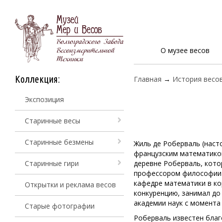
О музее весов
Коллекция:
Главная
→
История весо
Экспозиция
Старинные весы
Старинные безмены
Жиль де Роберваль (наст
французским математико
Старинные гири
деревне Роберваль, котор
профессором философии в
кафедре математики в ко
Открытки и реклама весов
конкуренцию, занимал до
академии наук с момента
Старые фотографии
Роберваль известен бла